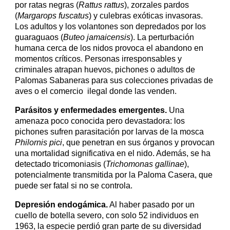
por ratas negras (
Rattus rattus
), zorzales pardos
(
Margarops fuscatus
) y culebras exóticas invasoras.
Los adultos y los volantones son depredados por los
guaraguaos (
Buteo jamaicensis
). La perturbación
humana cerca de los nidos provoca el abandono en
momentos críticos. Personas irresponsables y
criminales atrapan huevos, pichones o adultos de
Palomas Sabaneras para sus colecciones privadas de
aves o el comercio ilegal donde las venden.
Parásitos y enfermedades emergentes.
Una
amenaza poco conocida pero devastadora: los
pichones sufren parasitación por larvas de la mosca
Philornis pici
, que penetran en sus órganos y provocan
una mortalidad significativa en el nido. Además, se ha
detectado tricomoniasis (
Trichomonas gallinae
),
potencialmente transmitida por la Paloma Casera, que
puede ser fatal si no se controla.
Depresión endogámica.
Al haber pasado por un
cuello de botella severo, con solo 52 individuos en
1963, la especie perdió gran parte de su diversidad