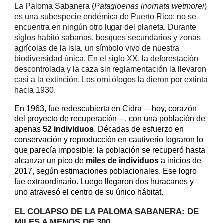
La Paloma Sabanera (
Patagioenas inornata wetmorei
)
es una subespecie endémica de Puerto Rico: no se
encuentra en ningún otro lugar del planeta. Durante
siglos habitó sabanas, bosques secundarios y zonas
agrícolas de la isla, un símbolo vivo de nuestra
biodiversidad única. En el siglo XX, la deforestación
descontrolada y la caza sin reglamentación la llevaron
casi a la extinción. Los ornitólogos la dieron por extinta
hacia 1930.
En 1963, fue redescubierta en Cidra —hoy, corazón
del proyecto de recuperación—, con una población de
apenas
52 individuos
. Décadas de esfuerzo en
conservación y reproducción en cautiverio lograron lo
que parecía imposible: la población se recuperó hasta
alcanzar un pico de
miles de individuos
a inicios de
2017, según estimaciones poblacionales. Ese logro
fue extraordinario. Luego llegaron dos huracanes y
uno atravesó el centro de su único hábitat.
EL COLAPSO
DE LA PALOMA SABANERA
: DE
MILES
A MENOS DE 300