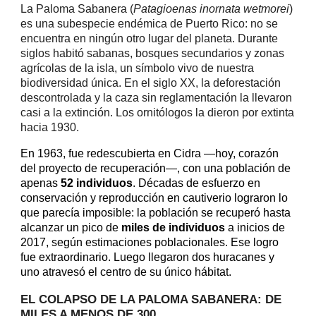
La Paloma Sabanera (
Patagioenas inornata wetmorei
)
es una subespecie endémica de Puerto Rico: no se
encuentra en ningún otro lugar del planeta. Durante
siglos habitó sabanas, bosques secundarios y zonas
agrícolas de la isla, un símbolo vivo de nuestra
biodiversidad única. En el siglo XX, la deforestación
descontrolada y la caza sin reglamentación la llevaron
casi a la extinción. Los ornitólogos la dieron por extinta
hacia 1930.
En 1963, fue redescubierta en Cidra —hoy, corazón
del proyecto de recuperación—, con una población de
apenas
52 individuos
. Décadas de esfuerzo en
conservación y reproducción en cautiverio lograron lo
que parecía imposible: la población se recuperó hasta
alcanzar un pico de
miles de individuos
a inicios de
2017, según estimaciones poblacionales. Ese logro
fue extraordinario. Luego llegaron dos huracanes y
uno atravesó el centro de su único hábitat.
EL COLAPSO
DE LA PALOMA SABANERA
: DE
MILES
A MENOS DE 300