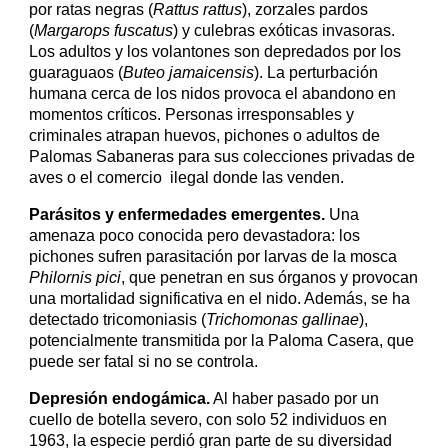
por ratas negras (
Rattus rattus
), zorzales pardos
(
Margarops fuscatus
) y culebras exóticas invasoras.
Los adultos y los volantones son depredados por los
guaraguaos (
Buteo jamaicensis
). La perturbación
humana cerca de los nidos provoca el abandono en
momentos críticos. Personas irresponsables y
criminales atrapan huevos, pichones o adultos de
Palomas Sabaneras para sus colecciones privadas de
aves o el comercio ilegal donde las venden.
Parásitos y enfermedades emergentes.
Una
amenaza poco conocida pero devastadora: los
pichones sufren parasitación por larvas de la mosca
Philornis pici
, que penetran en sus órganos y provocan
una mortalidad significativa en el nido. Además, se ha
detectado tricomoniasis (
Trichomonas gallinae
),
potencialmente transmitida por la Paloma Casera, que
puede ser fatal si no se controla.
Depresión endogámica.
Al haber pasado por un
cuello de botella severo, con solo 52 individuos en
1963, la especie perdió gran parte de su diversidad